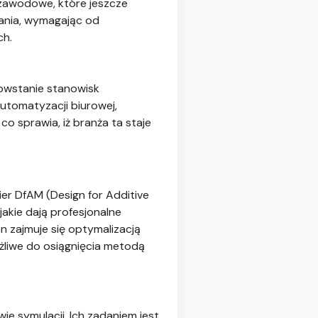
zawodowe, które jeszcze
rzania, wymagając od
ch.
powstanie stanowisk
tomatyzacji biurowej,
o sprawia, iż branża ta staje
er DfAM (Design for Additive
akie dają profesjonalne
en zajmuje się optymalizacją
ożliwe do osiągnięcia metodą
e symulacji. Ich zadaniem jest