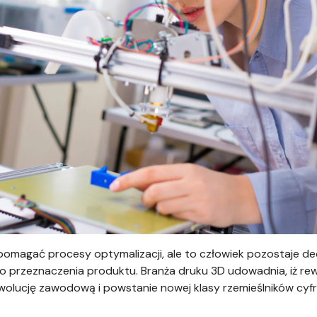
pomagać procesy optymalizacji, ale to człowiek pozostaje d
nego przeznaczenia produktu. Branża druku 3D udowadnia, iż re
wolucję zawodową i powstanie nowej klasy rzemieślników cyf