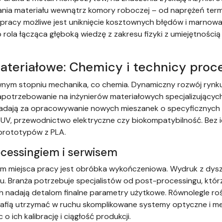
nia materiału wewnątrz komory roboczej – od naprężeń term
h pracy możliwe jest uniknięcie kosztownych błędów i marnow
o rola łącząca głęboką wiedzę z zakresu fizyki z umiejętnoś
teriałowe: Chemicy i technicy proc
nym stopniu mechanika, co chemia. Dynamiczny rozwój rynku
potrzebowanie na inżynierów materiałowych specjalizujących
adają za opracowywanie nowych mieszanek o specyficznych a
UV, przewodnictwo elektryczne czy biokompatybilność. Bez i
 prototypów z PLA.
cessingiem i serwisem
 miejsca pracy jest obróbka wykończeniowa. Wydruk z dyszy 
. Branża potrzebuje specjalistów od post-processingu, któr
h nadają detalom finalne parametry użytkowe. Równolegle ro
trafią utrzymać w ruchu skomplikowane systemy optyczne i
 ich kalibrację i ciągłość produkcji.