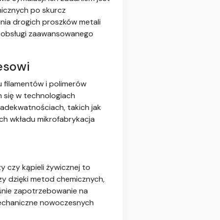
icznych po skurcz
ania drogich proszków metali
cią obsługi zaawansowanego
esowi
 filamentów i polimerów
 się w technologiach
dekwatnościach, takich jak
ch wkładu mikrofabrykacja
czy kąpieli żywicznej to
zy dzięki metod chemicznych,
śnie zapotrzebowanie na
 mechaniczne nowoczesnych