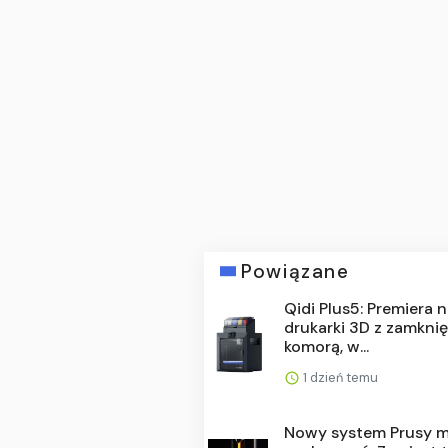
Powiązane
Qidi Plus5: Premiera 
drukarki 3D z zamkni
komorą, w...
1 dzień temu
Nowy system Prusy m