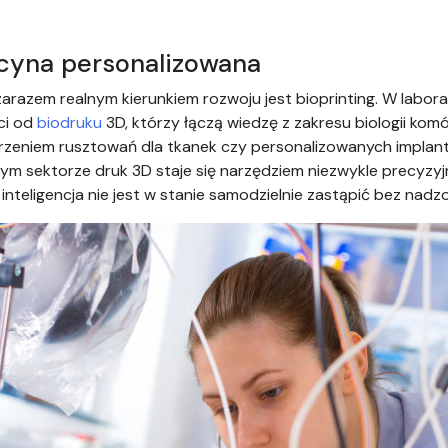
ycyna personalizowana
zarazem realnym kierunkiem rozwoju jest bioprinting. W labo
ści od
biodruku
3D, którzy łączą wiedzę z zakresu biologii kom
rzeniem rusztowań dla tkanek czy personalizowanych implant
W tym sektorze druk 3D staje się narzędziem niezwykle precy
inteligencja nie jest w stanie samodzielnie zastąpić bez nadz