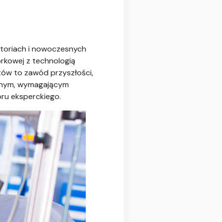
ratoriach i nowoczesnych
órkowej z technologią
ów to zawód przyszłości,
zyjnym, wymagającym
oru eksperckiego.