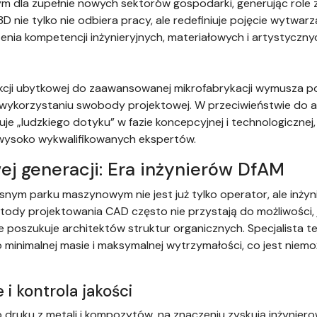
la zupełnie nowych sektorów gospodarki, generując role 
3D nie tylko nie odbiera pracy, ale redefiniuje pojęcie wytwa
enia kompetencji inżynieryjnych, materiałowych i artystyczny
ukcji ubytkowej do zaawansowanej mikrofabrykacji wymusza 
ykorzystaniu swobody projektowej. W przeciwieństwie do au
 „ludzkiego dotyku” w fazie koncepcyjnej i technologicznej, c
 wysoko wykwalifikowanych ekspertów.
ej generacji: Era inżynierów DfAM
ym parku maszynowym nie jest już tylko operator, ale inżyni
tody projektowania CAD często nie przystają do możliwości, j
ie poszukuje architektów struktur organicznych. Specjalista t
 minimalnej masie i maksymalnej wytrzymałości, co jest niem
i kontrola jakości
ruku z metali i kompozytów, na znaczeniu zyskują inżynierowi