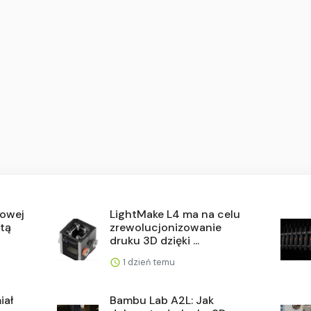
nowej
LightMake L4 ma na celu
ętą
zrewolucjonizowanie
druku 3D dzięki ...
1 dzień temu
iał
Bambu Lab A2L: Jak