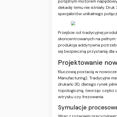
potężnym motorem napędowym d
dekadę temu nie istniały. Druk 
specjalistów unikalnego połącz
Przejście od tradycyjnej prod
skoncentrowanych na pełnym w
produkcja addytywna potrzebuje
się bezpieczną przystanią dla
Projektowanie now
Kluczową postacią w nowoczesn
Manufacturing). Tradycyjne me
drukarki 3D, dlatego rynek piln
topologiczną, tworząc części o
wtrysku czy frezowania.
Symulacje procesowe 
Wraz z rozwojem precyzyjnego d