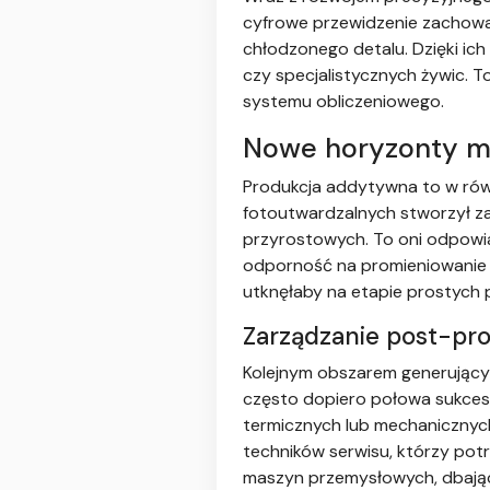
cyfrowe przewidzenie zachowa
chłodzonego detalu. Dzięki ic
czy specjalistycznych żywic. T
systemu obliczeniowego.
Nowe horyzonty ma
Produkcja addytywna to w rów
fotoutwardzalnych stworzył za
przyrostowych. To oni odpowi
odporność na promieniowanie 
utknęłaby na etapie prostych
Zarządzanie post-pro
Kolejnym obszarem generującym
często dopiero połowa sukcesu
termicznych lub mechanicznyc
techników serwisu, którzy po
maszyn przemysłowych, dbając o