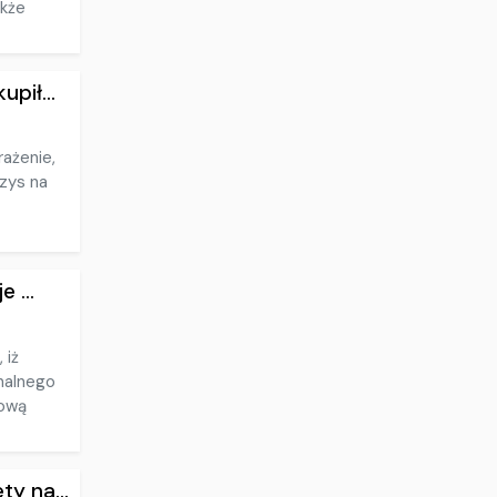
akże
pił...
rażenie,
yzys na
 ...
 iż
nalnego
nową
y na...