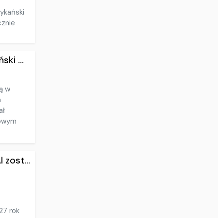
rykański
cznie
ki ...
ą w
a
ał
dowym
zost...
27 rok