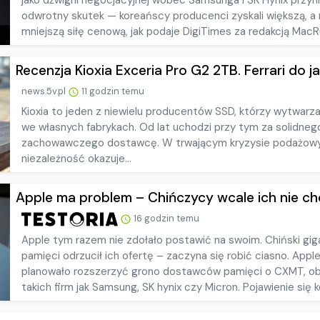
jako dźwigni negocjacyjnej wobec Samsunga i SK Hynix przyn
odwrotny skutek — koreańscy producenci zyskali większą, a 
mniejszą siłę cenową, jak podaje DigiTimes za redakcją MacR
Recenzja Kioxia Exceria Pro G2 2TB. Ferrari do jaz
news.5v.pl
11 godzin temu
Kioxia to jeden z niewielu producentów SSD, którzy wytwarza
we własnych fabrykach. Od lat uchodzi przy tym za solidneg
zachowawczego dostawcę. W trwającym kryzysie podażow
niezależność okazuje...
Apple ma problem – Chińczycy wcale ich nie c
16 godzin temu
Apple tym razem nie zdołało postawić na swoim. Chiński gig
pamięci odrzucił ich ofertę – zaczyna się robić ciasno. Appl
planowało rozszerzyć grono dostawców pamięci o CXMT, o
takich firm jak Samsung, SK hynix czy Micron. Pojawienie się ko