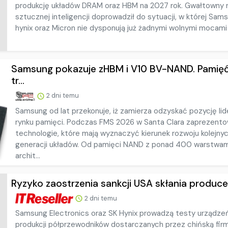
produkcję układów DRAM oraz HBM na 2027 rok. Gwałtowny 
sztucznej inteligencji doprowadził do sytuacji, w której Sam
hynix oraz Micron nie dysponują już żadnymi wolnymi mocami p
Samsung pokazuje zHBM i V10 BV-NAND. Pamię
tr...
2 dni temu
Samsung od lat przekonuje, iż zamierza odzyskać pozycję lid
rynku pamięci. Podczas FMS 2026 w Santa Clara zaprezento
technologie, które mają wyznaczyć kierunek rozwoju kolejny
generacji układów. Od pamięci NAND z ponad 400 warstwam
archit...
Ryzyko zaostrzenia sankcji USA skłania produce
2 dni temu
Samsung Electronics oraz SK Hynix prowadzą testy urządze
produkcji półprzewodników dostarczanych przez chińską fir