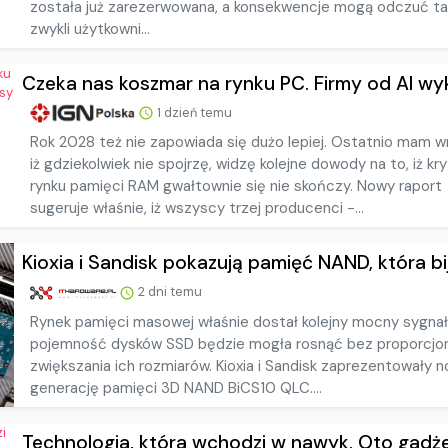
została już zarezerwowana, a konsekwencje mogą odczuć t
zwykli użytkowni...
Czeka nas koszmar na rynku PC. Firmy od AI wyku
1 dzień temu
Rok 2028 też nie zapowiada się dużo lepiej. Ostatnio mam w
iż gdziekolwiek nie spojrzę, widzę kolejne dowody na to, iż kr
rynku pamięci RAM gwałtownie się nie skończy. Nowy raport
sugeruje właśnie, iż wszyscy trzej producenci -...
Kioxia i Sandisk pokazują pamięć NAND, która bije
2 dni temu
Rynek pamięci masowej właśnie dostał kolejny mocny sygnał,
pojemność dysków SSD będzie mogła rosnąć bez proporcjo
zwiększania ich rozmiarów. Kioxia i Sandisk zaprezentowały 
generację pamięci 3D NAND BiCS10 QLC....
Technologia, która wchodzi w nawyk. Oto gadżet