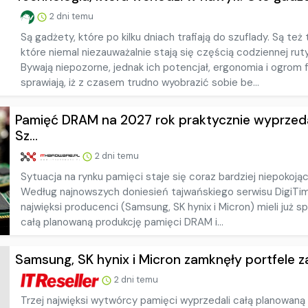
2 dni temu
Są gadżety, które po kilku dniach trafiają do szuflady. Są też 
które niemal niezauważalnie stają się częścią codziennej rut
Bywają niepozorne, jednak ich potencjał, ergonomia i ogrom f
sprawiają, iż z czasem trudno wyobrazić sobie be...
Pamięć DRAM na 2027 rok praktycznie wyprzed
Sz...
2 dni temu
Sytuacja na rynku pamięci staje się coraz bardziej niepokojąc
Według najnowszych doniesień tajwańskiego serwisu DigiTim
najwięksi producenci (Samsung, SK hynix i Micron) mieli już 
całą planowaną produkcję pamięci DRAM i...
Samsung, SK hynix i Micron zamknęły portfele z
2 dni temu
Trzej najwięksi wytwórcy pamięci wyprzedali całą planowaną