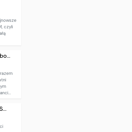
Najnowsze
, czyli
ałą
bo...
 razem
atni
nym
nci...
...
ci