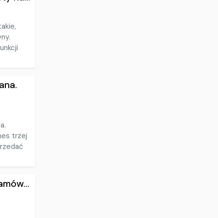
takie,
yny.
unkcji
ana.
a.
es trzej
sprzedać
amów...