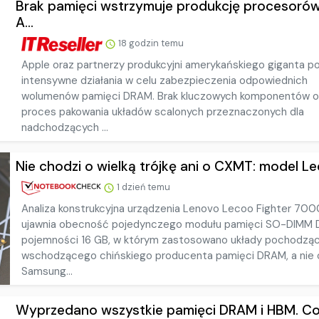
Brak pamięci wstrzymuje produkcję procesorów
A...
18 godzin temu
Apple oraz partnerzy produkcyjni amerykańskiego giganta p
intensywne działania w celu zabezpieczenia odpowiednich
wolumenów pamięci DRAM. Brak kluczowych komponentów o
proces pakowania układów scalonych przeznaczonych dla
nadchodzących ...
Nie chodzi o wielką trójkę ani o CXMT: model Lec
1 dzień temu
Analiza konstrukcyjna urządzenia Lenovo Lecoo Fighter 70
ujawnia obecność pojedynczego modułu pamięci SO-DIMM 
pojemności 16 GB, w którym zastosowano układy pochodzą
wschodzącego chińskiego producenta pamięci DRAM, a nie 
Samsung...
Wyprzedano wszystkie pamięci DRAM i HBM. Co