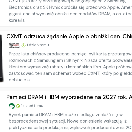
CXMT jako karty przetargowej w negocjacjach z Samsung
Electronics oraz SK Hynix obróciła się przeciwko Apple. Ame
gigant chciał wymusić obniżki cen modułów DRAM, a ostate
koreańs...
CXMT odrzuca żądanie Apple o obniżki cen. Chińs
1 dzień temu
Przez lata chińscy producenci pamięci byli kartą przetargow
rozmowach z Samsungiem i SK hynix. Niższa oferta pozwalał
klientom wymuszać rabaty u koreańskich firm. Apple próbow
zastosować ten sam schemat wobec CXMT, który po gieł
debiucie s...
Pamięci DRAM i HBM wyprzedane na 2027 rok. AI 
1 dzień temu
Rynek pamięci DRAM i HBM może niedługo znaleźć się w
bezprecedensowej sytuacji. Nowe doniesienia wskazują, iż
praktycznie cała produkcja największych producentów na 20