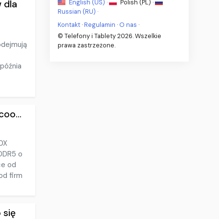
English (US) ·
Polish (PL) ·
 dla
Russian (RU) ·
Kontakt
·
Regulamin
·
O nas
·
© Telefony i Tablety 2026. Wszelkie
odejmują
prawa zastrzeżone.
późnia
oo...
00X
DDR5 o
ce od
od firm
 się