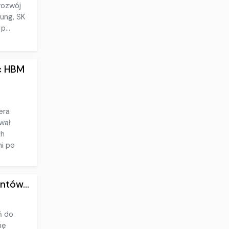
rozwój
sung, SK
...
ć HBM
era
wał
ch
i po
ntów...
ń do
mę