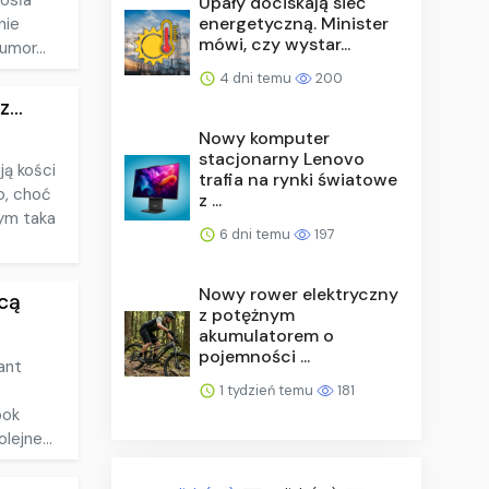
iosła
Upały dociskają sieć
energetyczną. Minister
nie
mówi, czy wystar...
umor...
4 dni temu
200
...
Nowy komputer
stacjonarny Lenovo
ją kości
trafia na rynki światowe
o, choć
z ...
ym taka
6 dni temu
197
Nowy rower elektryczny
hcą
z potężnym
akumulatorem o
pojemności ...
ant
e
1 tydzień temu
181
bok
lejne...