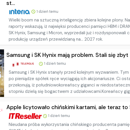
st...
1 dzień temu
Wielki boom na sztuczną inteligencję zbiera kolejne plony. 
raporty wskazują, iż najwięksi producenci pamięci HBM i DRAM
SK Hynix, Samsung i Micron, wyprzedali już i rozdysponowali c
produkcję urządzeń przewidzianą na… 2027 rok.
Samsung i SK Hynix mają problem. Stali się zbyt 
1 dzień temu
Samsung i SK Hynix stanęły przed kolejnym wyzwaniem. Tym
po pieniądze spółek ręce wyciągają ich akcjonariusze. Ci ost
przekonują, iż południowokoreańscy giganci w niedostatecz
stopniu dzielą się bogactwem z udziałowcami.Koreańscy giga
Apple licytowało chińskimi kartami, ale teraz to S
1 dzień temu
Nieudana próba wykorzystania chińskiego producenta pamię