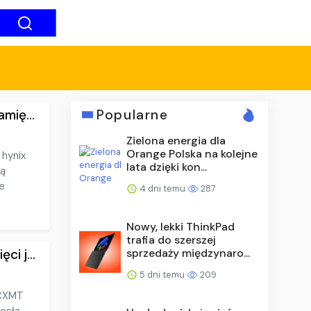
mię...
Popularne
Zielona energia dla
Orange Polska na kolejne
 hynix
lata dzięki kon...
cą
e
4 dni temu
287
Nowy, lekki ThinkPad
trafia do szerszej
sprzedaży międzynaro...
i j...
5 dni temu
209
 CXMT