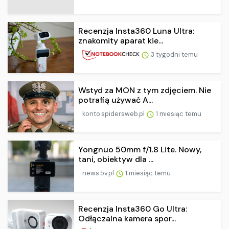
Recenzja Insta360 Luna Ultra:
znakomity aparat kie...
3 tygodni temu
Wstyd za MON z tym zdjęciem. Nie
potrafią używać A...
konto.spidersweb.pl
1 miesiąc temu
Yongnuo 50mm f/1.8 Lite. Nowy,
tani, obiektyw dla ...
news.5v.pl
1 miesiąc temu
Recenzja Insta360 Go Ultra:
Odłączalna kamera spor...