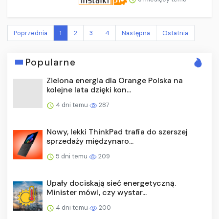
Poprzednia
1
2
3
4
Następna
Ostatnia
Popularne
Zielona energia dla Orange Polska na
kolejne lata dzięki kon...
4 dni temu
287
Nowy, lekki ThinkPad trafia do szerszej
sprzedaży międzynaro...
5 dni temu
209
Upały dociskają sieć energetyczną.
Minister mówi, czy wystar...
4 dni temu
200