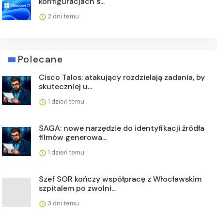
konfiguracjach s...
2 dni temu
Polecane
Cisco Talos: atakujący rozdzielają zadania, by
skuteczniej u...
1 dzień temu
SAGA: nowe narzędzie do identyfikacji źródła
filmów generowa...
1 dzień temu
Szef SOR kończy współpracę z Włocławskim
szpitalem po zwolni...
3 dni temu