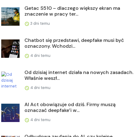
Getac S510 – dlaczego większy ekran ma
znaczenie w pracy ter...
3 dni temu
Chatbot się przedstawi, deepfake musi być
oznaczony. Wchodzi...
4 dni temu
Od dzisiaj internet działa na nowych zasadach.
Właśnie weszł...
4 dni temu
AI Act obowiązuje od dziś. Firmy muszą
oznaczać deepfake’i w...
4 dni temu
Odbudowa zaufania do AI, czy kolejne