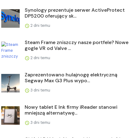
Synology prezentuje serwer ActiveProtect
DP5200 oferujący sk...
2 dni temu
Steam Frame zniszczy nasze portfele? Nowe
gogle VR od Valve ...
2 dni temu
Zaprezentowano hulajnogę elektryczną
Segway Max G3 Plus wypo...
3 dni temu
Nowy tablet E Ink firmy iReader stanowi
mniejszą alternatywę...
3 dni temu