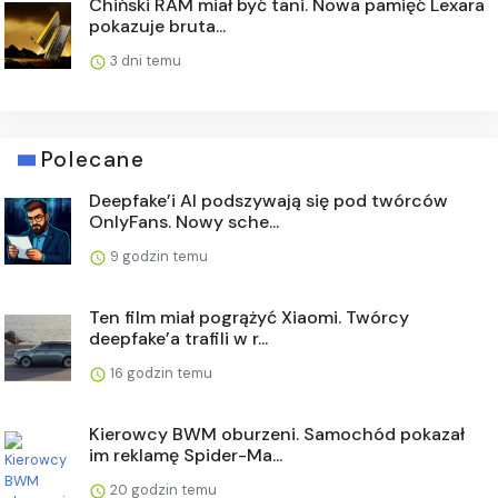
Chiński RAM miał być tani. Nowa pamięć Lexara
pokazuje bruta...
3 dni temu
Polecane
Deepfake’i AI podszywają się pod twórców
OnlyFans. Nowy sche...
9 godzin temu
Ten film miał pogrążyć Xiaomi. Twórcy
deepfake’a trafili w r...
16 godzin temu
Kierowcy BWM oburzeni. Samochód pokazał
im reklamę Spider-Ma...
20 godzin temu