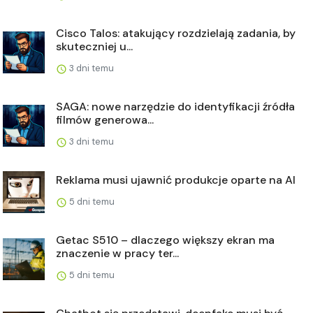
Cisco Talos: atakujący rozdzielają zadania, by
skuteczniej u...
3 dni temu
SAGA: nowe narzędzie do identyfikacji źródła
filmów generowa...
3 dni temu
Reklama musi ujawnić produkcje oparte na AI
5 dni temu
Getac S510 – dlaczego większy ekran ma
znaczenie w pracy ter...
5 dni temu