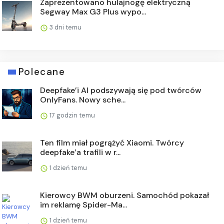
Zaprezentowano hulajnogę elektryczną
Segway Max G3 Plus wypo...
3 dni temu
Polecane
Deepfake’i AI podszywają się pod twórców
OnlyFans. Nowy sche...
17 godzin temu
Ten film miał pogrążyć Xiaomi. Twórcy
deepfake’a trafili w r...
1 dzień temu
Kierowcy BWM oburzeni. Samochód pokazał
im reklamę Spider-Ma...
1 dzień temu