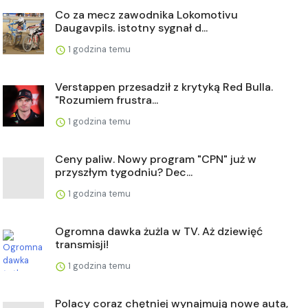
Co za mecz zawodnika Lokomotivu
Daugavpils. istotny sygnał d...
1 godzina temu
Verstappen przesadził z krytyką Red Bulla.
"Rozumiem frustra...
1 godzina temu
Ceny paliw. Nowy program "CPN" już w
przyszłym tygodniu? Dec...
1 godzina temu
Ogromna dawka żużla w TV. Aż dziewięć
transmisji!
1 godzina temu
Polacy coraz chętniej wynajmują nowe auta,