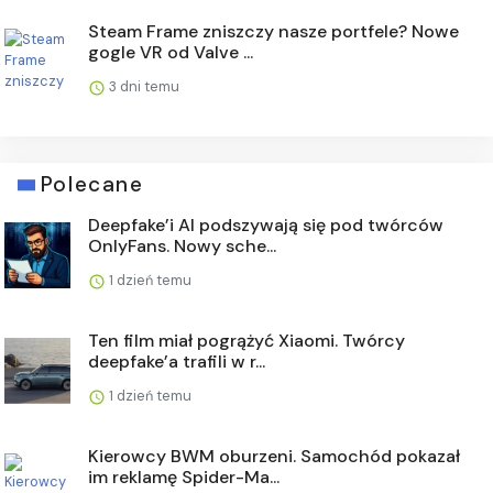
Steam Frame zniszczy nasze portfele? Nowe
gogle VR od Valve ...
3 dni temu
Polecane
Deepfake’i AI podszywają się pod twórców
OnlyFans. Nowy sche...
1 dzień temu
Ten film miał pogrążyć Xiaomi. Twórcy
deepfake’a trafili w r...
1 dzień temu
Kierowcy BWM oburzeni. Samochód pokazał
im reklamę Spider-Ma...