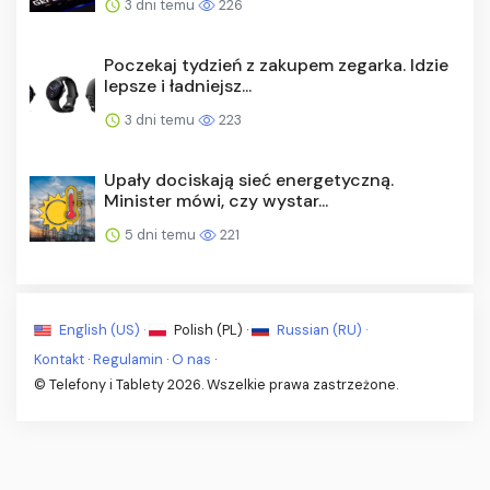
3 dni temu
226
Poczekaj tydzień z zakupem zegarka. Idzie
lepsze i ładniejsz...
3 dni temu
223
Upały dociskają sieć energetyczną.
Minister mówi, czy wystar...
5 dni temu
221
English (US) ·
Polish (PL) ·
Russian (RU) ·
Kontakt
·
Regulamin
·
O nas
·
© Telefony i Tablety 2026. Wszelkie prawa zastrzeżone.