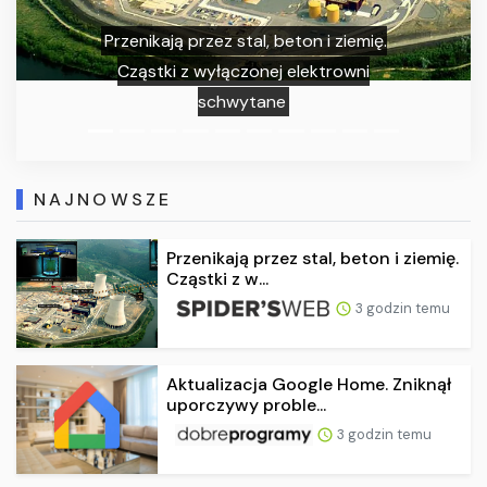
enikają przez stal, beton i ziemię.
ząstki z wyłączonej elektrowni
Aktual
schwytane
NAJNOWSZE
Przenikają przez stal, beton i ziemię.
Cząstki z w...
3 godzin temu
Aktualizacja Google Home. Zniknął
uporczywy proble...
3 godzin temu