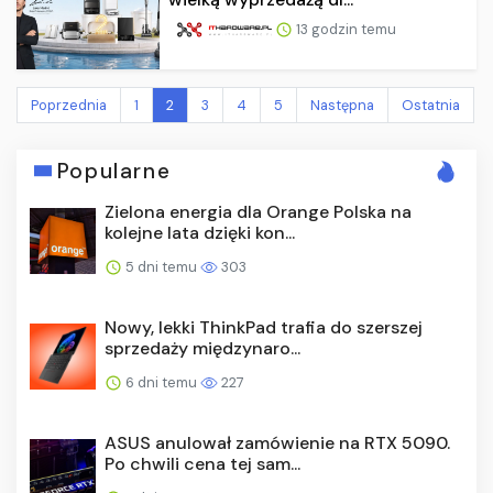
13 godzin temu
Poprzednia
1
2
3
4
5
Następna
Ostatnia
Popularne
Zielona energia dla Orange Polska na
kolejne lata dzięki kon...
5 dni temu
303
Nowy, lekki ThinkPad trafia do szerszej
sprzedaży międzynaro...
6 dni temu
227
ASUS anulował zamówienie na RTX 5090.
Po chwili cena tej sam...