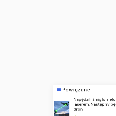
Powiązane
Napędzili śmigło zie
laserem. Następny bę
dron