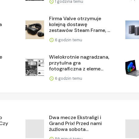
1 godzina temu
Firma Valve otrzymuje
a
kolejną dostawę
zestawów Steam Frame, ...
6 godzin temu
e
Wielokrotnie nagradzana,
przytulna gra
fotograficzna z eleme...
6 godzin temu
o
Dwa mecze Ekstraligi i
 Czy
Grand Prix! Przed nami
żużlowa sobota...
59 minut temu