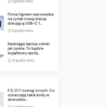
2 godzin temu
Firma Ugreen wprowadza
na rynek nową stację
dokującą USB-C 1...
6 godzin temu
Nadciąga laptop cienki
jak żyleta. To będzie
wyjątkowy sprzę...
10 godzin temu
F.3, O.1 i szereg innych. Co
oznaczają takie kody w
dowodzie...
1 godzina temu