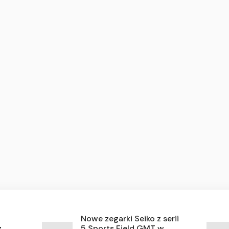
Nowe zegarki Seiko z serii
z
5 Sports Field GMT w