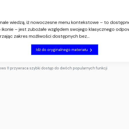
nale wiedzą, iż nowoczesne menu kontekstowe – to dostępne
b ikonie – jest zubożałe względem swojego klasycznego odpowi
zając zakres możliwości dostępnych bez...
Idź do oryginalnego materiału
ws 11 przywraca szybki dostęp do dwóch popularnych funkcji