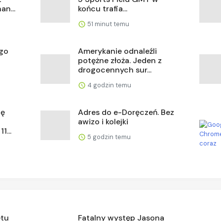
an...
końcu trafia...
51 minut temu
ugo
Amerykanie odnaleźli
potężne złoża. Jeden z
drogocennych sur...
4 godzin temu
ię
Adres do e-Doręczeń. Bez
awizo i kolejki
...
5 godzin temu
etu
Fatalny występ Jasona