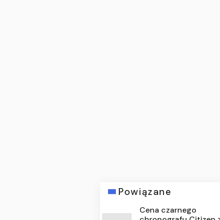
Powiązane
Cena czarnego
chronografu Citizen 