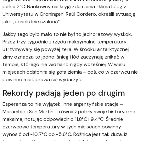
pełne 2°C. Naukowcy nie kryją zdumienia -klimatolog z
Uniwersytetu w Groningen, Raúl Cordero, określił sytuację
jako „absolutnie szaloną”.
Jakby tego było mało to nie był to jednorazowy wyskok.
Przez trzy tygodnie z rzędu maksymalne temperatury
utrzymywały się powyżej zera. W środku antarktycznej
zimy oznacza to jedno: śnieg i lód zaczynają znikać w
tempie, którego nie widziano nigdy wcześniej. W wielu
miejscach odsłoniła się goła ziemia – coś, co w czerwcu nie
powinno mieć prawa się wydarzyć.
Rekordy padają jeden po drugim
Esperanza to nie wyjątek. Inne argentyńskie stacje –
Marambio i San Martín – również pobiły swoje historyczne
maksima, notując odpowiednio 11,8°C i 9,4°C. Średnie
czerwcowe temperatury w tych miejscach powinny
wynosić od -10,7°C do -5,6°C. Różnica jest tak duża, iż