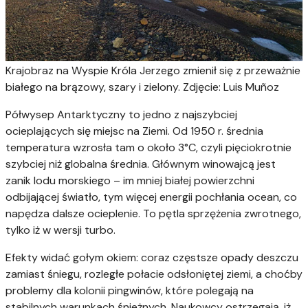
Krajobraz na Wyspie Króla Jerzego zmienił się z przeważnie
białego na brązowy, szary i zielony. Zdjęcie: Luis Muñoz
Półwysep Antarktyczny to jedno z najszybciej
ocieplających się miejsc na Ziemi. Od 1950 r. średnia
temperatura wzrosła tam o około 3°C, czyli pięciokrotnie
szybciej niż globalna średnia. Głównym winowajcą jest
zanik lodu morskiego – im mniej białej powierzchni
odbijającej światło, tym więcej energii pochłania ocean, co
napędza dalsze ocieplenie. To pętla sprzężenia zwrotnego,
tylko iż w wersji turbo.
Efekty widać gołym okiem: coraz częstsze opady deszczu
zamiast śniegu, rozległe połacie odsłoniętej ziemi, a choćby
problemy dla kolonii pingwinów, które polegają na
stabilnych warunkach śnieżnych. Naukowcy ostrzegają, iż