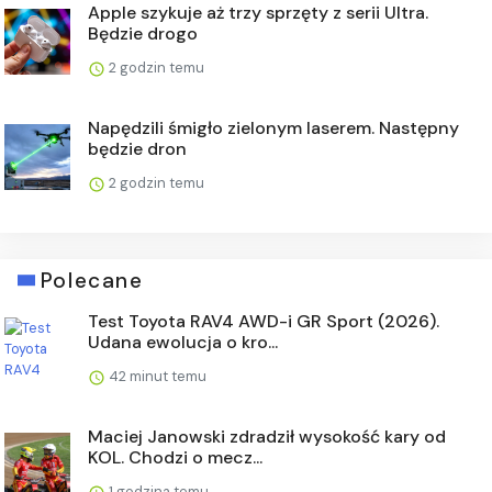
Apple szykuje aż trzy sprzęty z serii Ultra.
Będzie drogo
2 godzin temu
Napędzili śmigło zielonym laserem. Następny
będzie dron
2 godzin temu
Polecane
Test Toyota RAV4 AWD-i GR Sport (2026).
Udana ewolucja o kro...
42 minut temu
Maciej Janowski zdradził wysokość kary od
KOL. Chodzi o mecz...
1 godzina temu