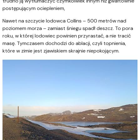
trudno ją wytłumaczyć czymkolwiek innym niż gwałtownie
postępującym ociepleniem,
Nawet na szczycie lodowca Collins – 500 metrów nad
poziomem morza – zamiast śniegu spadł deszcz. To pora
roku, w której lodowiec powinien przyrastać, a nie tracić
masę. Tymczasem dochodzi do ablacji, czyli topnienia,
które w zimie jest zjawiskiem skrajnie niepokojącym.