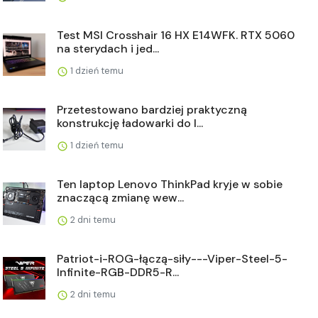
Test MSI Crosshair 16 HX E14WFK. RTX 5060
na sterydach i jed...
1 dzień temu
Przetestowano bardziej praktyczną
konstrukcję ładowarki do l...
1 dzień temu
Ten laptop Lenovo ThinkPad kryje w sobie
znaczącą zmianę wew...
2 dni temu
Patriot-i-ROG-łączą-siły---Viper-Steel-5-
Infinite-RGB-DDR5-R...
2 dni temu