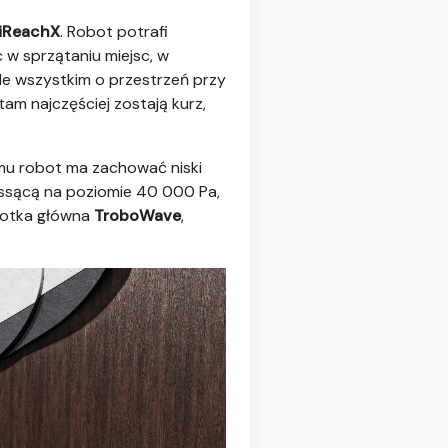
iReachX
. Robot potrafi
w sprzątaniu miejsc, w
de wszystkim o przestrzeń przy
 tam najczęściej zostają kurz,
mu robot ma zachować niski
ę ssącą na poziomie 40 000 Pa,
zotka główna
TroboWave
,