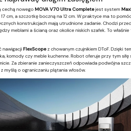
zą cechą nowego
MOVA V70 Ultra Complete
jest system
Max
17 cm, a szczotkę boczną na 12 cm. W praktyce ma to pomóc 
sycznych konstrukcjach mają utrudnione zadanie. Chodzi prze
między meblami a ścianą oraz okolice niskich szafek. To właśnie
 nawigacji
FlexScope
z chowanym czujnikiem DToF. Dzięki te
łóżka, komody czy meble kuchenne. Robot oferuje przy tym sił
micie. Za zbieranie zanieczyszczeń odpowiada podwójna szc
z myślą o ograniczaniu plątania włosów.