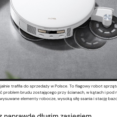
lnie trafiła do sprzedaży w Polsce. To flagowy robot sprząt
ać problem brudu zostającego przy ścianach, w kątach i pod 
wysuwane elementy robocze, wysoką siłę ssania i stację baz
 z naprawdę długim zasięgiem