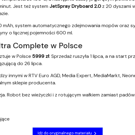
minut. Jest też system
JetSpray Dryboard 2.0
z 20 dyszami w
zie.
00 mAh, system automatycznego zdejmowania mopów oraz 
łyny o łącznej pojemności 600 ml.
tra Complete w Polsce
ztuje w Polsce
5999 zł
. Sprzedaż ruszyła 1 lipca, a na start
ującą do 26 lipca.
dzy innymi w RTV Euro AGD, Media Expert, MediaMarkt, Neon
jalnym sklepie producenta.
zja. Robot bez wieżyczki i z rotującym wałkiem zamiast padów
jące
Idź do oryginalnego materiału