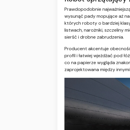
Prawdopodobnie najważniejs
wysunąć pady mopujące aż na 
których roboty o bardziej kla
listwach, narożniki, szczeliny 
sierść i drobne zabrudzenia.
Producent akcentuje obecność
profil i łatwiej wjeżdżać pod 
co na papierze wygląda znako
zaprojektowana między innymi 