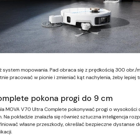
eż system mopowania. Pad obraca się z prędkością 300 obr./m
atnie pracować w pionie i zmieniać kąt nachylenia, żeby lepie
omplete pokona progi do 9 cm
a MOVA V70 Ultra Complete pokonywać progi o wysokości 
 Na pokładzie znalazła się również sztuczna inteligencja r
iniować własne przeszkody, określać bezpieczne dystanse do i
kacji.