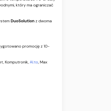
odnymi, który ma ograniczać
system
DuoSolution
z dwoma
 przygotowano promocję z 10-
et, Komputronik,
Al.to
, Max