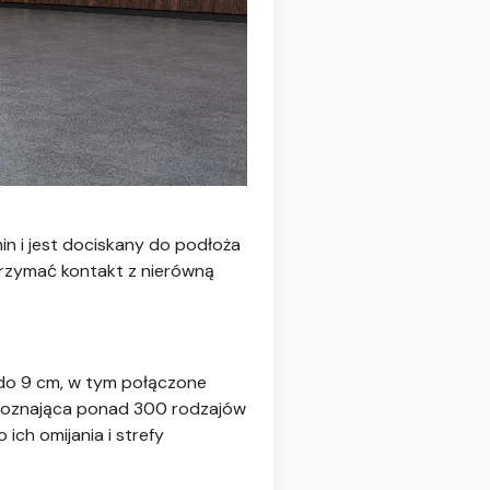
in i jest dociskany do podłoża
j trzymać kontakt z nierówną
do 9 cm, w tym połączone
ozpoznająca ponad 300 rodzajów
ch omijania i strefy