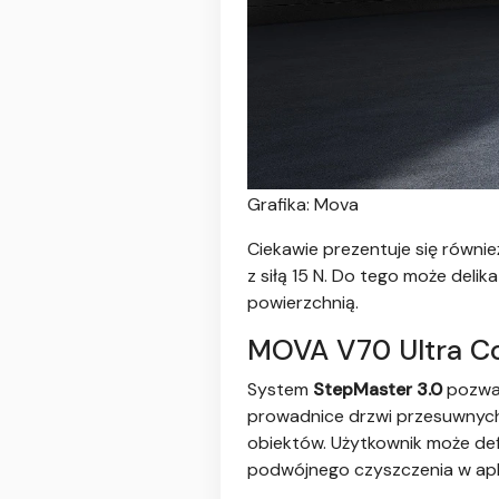
Grafika: Mova
Ciekawie prezentuje się równi
z siłą 15 N. Do tego może delik
powierzchnią.
MOVA V70 Ultra C
System
StepMaster 3.0
pozwal
prowadnice drzwi przesuwnych.
obiektów. Użytkownik może def
podwójnego czyszczenia w apli