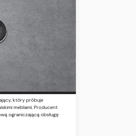
ający, który próbuje
niskimi meblami. Producent
ową ograniczającą obsługę