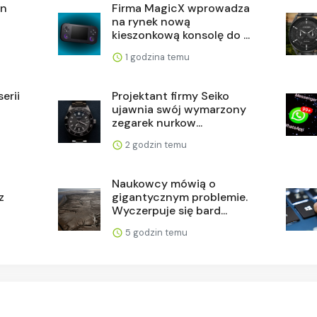
gn
Firma MagicX wprowadza
na rynek nową
kieszonkową konsolę do ...
1 godzina temu
erii
Projektant firmy Seiko
ujawnia swój wymarzony
zegarek nurkow...
2 godzin temu
Naukowcy mówią o
z
gigantycznym problemie.
Wyczerpuje się bard...
5 godzin temu