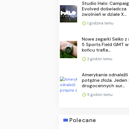
Studio Halo: Campai
Evolved doświadcza
zwolnień w dziale X...
1 godzina temu
Nowe zegarki Seiko z s
5 Sports Field GMT w
końcu trafia...
2 godzin temu
Amerykanie odnaleźli
potężne złoża. Jeden 
drogocennych sur...
5 godzin temu
Polecane