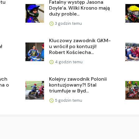
etu
Fatalny występ Jasona
Doyle’a. Wilki Krosno mają
duży proble...
3 godzin temu
Kluczowy zawodnik GKM-
ł
u wrócił po kontuzji!
Robert Kościecha...
4 godzin temu
ych
Kolejny zawodnik Polonii
na o
kontuzjowany?! Stal
triumfuje w Byd...
5 godzin temu