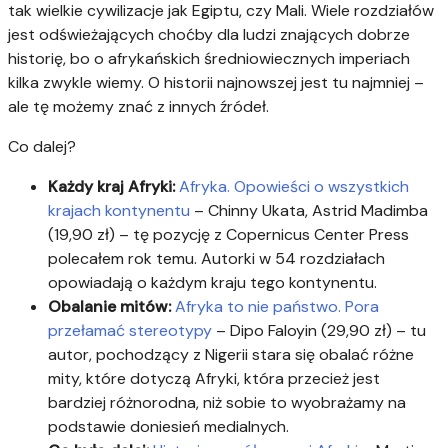
tak wielkie cywilizacje jak Egiptu, czy Mali. Wiele rozdziałów
jest odświeżających choćby dla ludzi znających dobrze
historię, bo o afrykańskich średniowiecznych imperiach
kilka zwykle wiemy. O historii najnowszej jest tu najmniej –
ale tę możemy znać z innych źródeł.
Co dalej?
Każdy kraj Afryki:
Afryka. Opowieści o wszystkich
krajach kontynentu
– Chinny Ukata, Astrid Madimba
(19,90 zł) – tę pozycję z Copernicus Center Press
polecałem rok temu. Autorki w 54 rozdziałach
opowiadają o każdym kraju tego kontynentu.
Obalanie mitów:
Afryka to nie państwo. Pora
przełamać stereotypy
– Dipo Faloyin (29,90 zł) – tu
autor, pochodzący z Nigerii stara się obalać różne
mity, które dotyczą Afryki, która przecież jest
bardziej różnorodna, niż sobie to wyobrażamy na
podstawie doniesień medialnych.