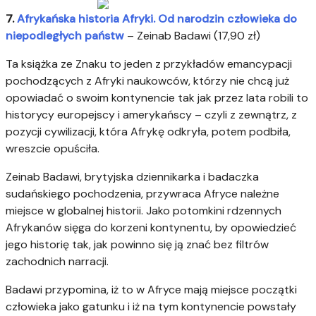
7.
Afrykańska historia Afryki. Od narodzin człowieka do
niepodległych państw
– Zeinab Badawi (17,90 zł)
Ta książka ze Znaku to jeden z przykładów emancypacji
pochodzących z Afryki naukowców, którzy nie chcą już
opowiadać o swoim kontynencie tak jak przez lata robili to
historycy europejscy i amerykańscy – czyli z zewnątrz, z
pozycji cywilizacji, która Afrykę odkryła, potem podbiła,
wreszcie opuściła.
Zeinab Badawi, brytyjska dziennikarka i badaczka
sudańskiego pochodzenia, przywraca Afryce należne
miejsce w globalnej historii. Jako potomkini rdzennych
Afrykanów sięga do korzeni kontynentu, by opowiedzieć
jego historię tak, jak powinno się ją znać bez filtrów
zachodnich narracji.
Badawi przypomina, iż to w Afryce mają miejsce początki
człowieka jako gatunku i iż na tym kontynencie powstały