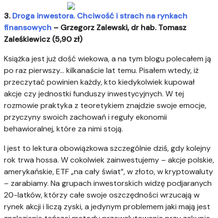
3.
Droga inwestora. Chciwość i strach na rynkach
finansowych
– Grzegorz Zalewski, dr hab. Tomasz
Zaleśkiewicz (5,90 zł)
Książka jest już dość wiekowa, a na tym blogu polecałem ją
po raz pierwszy… kilkanaście lat temu. Pisałem wtedy, iż
przeczytać powinien każdy, kto kiedykolwiek kupował
akcje czy jednostki funduszy inwestycyjnych. W tej
rozmowie praktyka z teoretykiem znajdzie swoje emocje,
przyczyny swoich zachowań i reguły ekonomii
behawioralnej, które za nimi stoją.
I jest to lektura obowiązkowa szczególnie dziś, gdy kolejny
rok trwa hossa. W cokolwiek zainwestujemy – akcje polskie,
amerykańskie, ETF „na cały świat”, w złoto, w kryptowaluty
– zarabiamy. Na grupach inwestorskich widzę podjaranych
20-latków, którzy całe swoje oszczędności wrzucają w
rynek akcji i liczą zyski, a jedynym problemem jaki mają jest