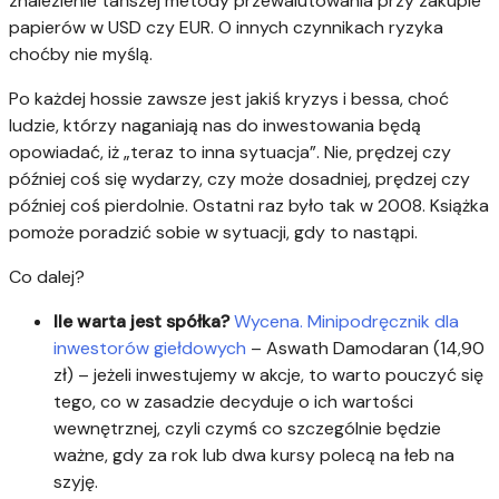
znalezienie tańszej metody przewalutowania przy zakupie
papierów w USD czy EUR. O innych czynnikach ryzyka
choćby nie myślą.
Po każdej hossie zawsze jest jakiś kryzys i bessa, choć
ludzie, którzy naganiają nas do inwestowania będą
opowiadać, iż „teraz to inna sytuacja”. Nie, prędzej czy
później coś się wydarzy, czy może dosadniej, prędzej czy
później coś pierdolnie. Ostatni raz było tak w 2008. Książka
pomoże poradzić sobie w sytuacji, gdy to nastąpi.
Co dalej?
Ile warta jest spółka?
Wycena. Minipodręcznik dla
inwestorów giełdowych
– Aswath Damodaran (14,90
zł) – jeżeli inwestujemy w akcje, to warto pouczyć się
tego, co w zasadzie decyduje o ich wartości
wewnętrznej, czyli czymś co szczególnie będzie
ważne, gdy za rok lub dwa kursy polecą na łeb na
szyję.