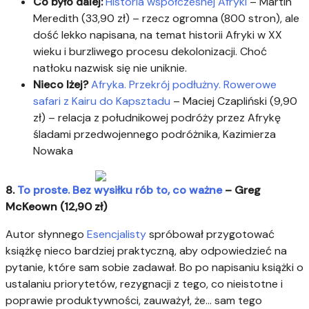
Co było dalej:
Historia współczesnej Afryki
– Martin
Meredith (33,90 zł) – rzecz ogromna (800 stron), ale
dość lekko napisana, na temat historii Afryki w XX
wieku i burzliwego procesu dekolonizacji. Choć
natłoku nazwisk się nie uniknie.
Nieco lżej?
Afryka. Przekrój podłużny. Rowerowe
safari z Kairu do Kapsztadu
– Maciej Czapliński (9,90
zł) – relacja z południkowej podróży przez Afrykę
śladami przedwojennego podróżnika, Kazimierza
Nowaka
8.
To proste. Bez wysiłku rób to, co ważne
– Greg
McKeown (12,90 zł)
Autor słynnego
Esencjalisty
spróbował przygotować
książkę nieco bardziej praktyczną, aby odpowiedzieć na
pytanie, które sam sobie zadawał. Bo po napisaniu książki o
ustalaniu priorytetów, rezygnacji z tego, co nieistotne i
poprawie produktywności, zauważył, że… sam tego