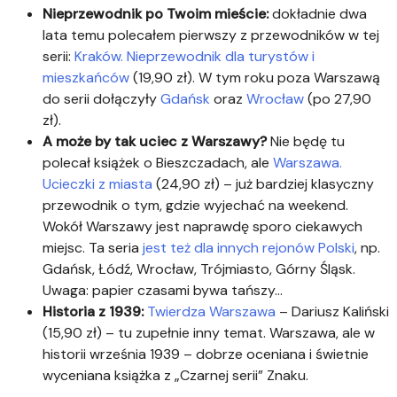
Nieprzewodnik po Twoim mieście:
dokładnie dwa
lata temu polecałem pierwszy z przewodników w tej
serii:
Kraków. Nieprzewodnik dla turystów i
mieszkańców
(19,90 zł). W tym roku poza Warszawą
do serii dołączyły
Gdańsk
oraz
Wrocław
(po 27,90
zł).
A może by tak uciec z Warszawy?
Nie będę tu
polecał książek o Bieszczadach, ale
Warszawa.
Ucieczki z miasta
(24,90 zł) – już bardziej klasyczny
przewodnik o tym, gdzie wyjechać na weekend.
Wokół Warszawy jest naprawdę sporo ciekawych
miejsc. Ta seria
jest też dla innych rejonów Polski
, np.
Gdańsk, Łódź, Wrocław, Trójmiasto, Górny Śląsk.
Uwaga: papier czasami bywa tańszy…
Historia z 1939:
Twierdza Warszawa
– Dariusz Kaliński
(15,90 zł) – tu zupełnie inny temat. Warszawa, ale w
historii września 1939 – dobrze oceniana i świetnie
wyceniana książka z „Czarnej serii” Znaku.