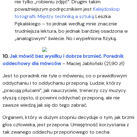
nie tylko „robieniu zdjęć”. Drugim takim
poważniejszym podręcznikiem jest
Kalejdoskop
fotografii. Między techniką a sztuką
Leszka
Pękalskiego – to jednak według mnie znacznie
trudniejsza lektura, bo jednak bardziej osadzona w
„analogowym” świecie. No i wypełniona fizyką.
10.
Jak mówić bez wysiłku i dobrze brzmieć. Poradnik
oddechowy dla mówców
– Maciej Jabłoński (21,90 zł)
Jest to poradnik nie tyle o mówieniu, co o prawidłowym
oddychaniu i to oddychaniu przeponą. Ludzie, którzy
„pracują płucami”, jak nauczyciele, trenerzy czy muzycy
słyszą często, iż powinni oddychać przeponą, ale nie
zawsze wiedzą jak się do tego zabrać.
Organem, który w dużym stopniu decyduje o tym, jak brzmi
głos człowieka, jest przepona. Umiejętność korzystania z
tak zwanego oddechu przeponowego to cecha