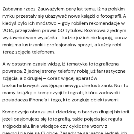
Zabawna rzecz. Zauważyłem parę lat temu, iż na polskim
rynku przestały się ukazywać nowe książki o fotografii. A
kiedyś było ich mnóstwo – gdy robiłem rekomendacje w
2014, przejrzałem prawie 50 tytułów. Rozmowa z jednym
wydawnictwem wyjaśniła – ludzie już ich nie kupują, coraz
mniej ma lustrzanki i profesjonalny sprzęt, a każdy robi
teraz zdjęcia telefonem.
A w ostatnim czasie widzę, iż tematyka fotograficzna
powraca. Z jednej strony telefony robią już fantastyczne
zdjęcia, a z drugiej – coraz więcej aparatów
bezlusterkowych zastępuje niewygodne lustrzanki. No i tu
mamy książkę o kompozycji fotografii, która zadowoli i
posiadacza iPhone’a i tego, kto żongluje obiektywami.
Kompozycja obrazu jest dziedziną o bardzo długiej historii.
jeżeli pasjonujesz się fotografią, takie pojęcia jak reguła
trójpodziału, linie wiodące czy cykliczne wzory z
pewnością nie są Ci obce. Zasady te są ważne, jednak ich