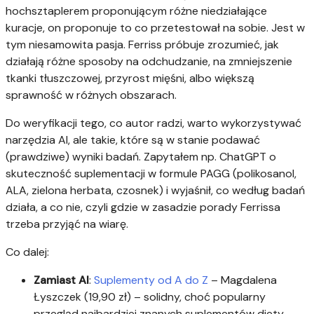
hochsztaplerem proponującym różne niedziałające
kuracje, on proponuje to co przetestował na sobie. Jest w
tym niesamowita pasja. Ferriss próbuje zrozumieć, jak
działają różne sposoby na odchudzanie, na zmniejszenie
tkanki tłuszczowej, przyrost mięśni, albo większą
sprawność w różnych obszarach.
Do weryfikacji tego, co autor radzi, warto wykorzystywać
narzędzia AI, ale takie, które są w stanie podawać
(prawdziwe) wyniki badań. Zapytałem np. ChatGPT o
skuteczność suplementacji w formule PAGG (polikosanol,
ALA, zielona herbata, czosnek) i wyjaśnił, co według badań
działa, a co nie, czyli gdzie w zasadzie porady Ferrissa
trzeba przyjąć na wiarę.
Co dalej:
Zamiast AI
:
Suplementy od A do Z
– Magdalena
Łyszczek (19,90 zł) – solidny, choć popularny
przegląd najbardziej znanych suplementów diety.