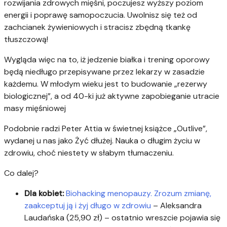
rozwijania zdrowych mięśni, poczujesz wyższy poziom
energii i poprawę samopoczucia. Uwolnisz się też od
zachcianek żywieniowych i stracisz zbędną tkankę
tłuszczową!
Wygląda więc na to, iż jedzenie białka i trening oporowy
będą niedługo przepisywane przez lekarzy w zasadzie
każdemu. W młodym wieku jest to budowanie „rezerwy
biologicznej”, a od 40-ki już aktywne zapobieganie utracie
masy mięśniowej
Podobnie radzi Peter Attia w świetnej książce „Outlive”,
wydanej u nas jako Żyć dłużej. Nauka o długim życiu w
zdrowiu, choć niestety w słabym tłumaczeniu.
Co dalej?
Dla kobiet:
Biohacking menopauzy. Zrozum zmianę,
zaakceptuj ją i żyj długo w zdrowiu
– Aleksandra
Laudańska (25,90 zł) – ostatnio wreszcie pojawia się