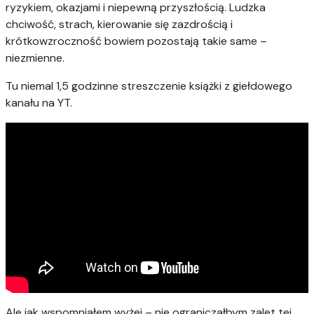
ryzykiem, okazjami i niepewną przyszłością. Ludzka
chciwość, strach, kierowanie się zazdrością i
krótkowzroczność bowiem pozostają takie same –
niezmienne.
Tu niemal 1,5 godzinne streszczenie książki z giełdowego
kanału na YT.
Ale jak wspomniałem wyżej – nie ograniczałbym zalet tej