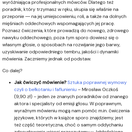
wyróżniająca profesjonalnych mówców. Dlatego też
poradnik, który trzymasz w ręku, skupia się właśnie na
przeponie ― na jej umiejscowieniu, roli, a także na dolnych
mięśniach oddechowych wspomagających jej pracę.
Poznasz ćwiczenia, które prowadzą do nowego, zdrowego
nawyku oddechowego, poza tym sporo dowiesz się o
własnym głosie, o sposobach na rozwijanie jego barwy,
uzyskiwanie odpowiedniego tembru, jakości i dynamiki
mówienia. Zaczniemy jednak od podstaw.
Co dalej?
Jak ćwiczyć mówienie?
Sztuka poprawnej wymowy
czyli o bełkotaniu i faflunieniu
– Mirosław Oczkoś
(9,90 zł) – jeden ze znanych poradników od znanego
aktora i specjalisty od emisji głosu. W poprawnym,
wyraźnym mówieniu mogą nam pomóc m.in. ćwiczenia
językowe, których w książce sporo znajdziemy, jest
też część teoretyczna, choć o samym oddychaniu
zdecydowanie więcej przeczytamy u Jabłońskiego.