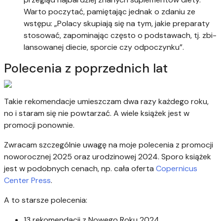
Warto poczytać, pamiętając jednak o zdaniu ze
wstępu: „Po­la­cy sku­pia­ją się na tym, ja­kie pre­pa­ra­ty
sto­so­wać, za­po­mi­na­jąc często o pod­sta­wach, tj. zbi­
lan­so­wa­nej die­cie, spo­rcie czy od­po­czyn­ku”.
Polecenia z poprzednich lat
Takie rekomendacje umieszczam dwa razy każdego roku,
no i staram się nie powtarzać. A wiele książek jest w
promocji ponownie.
Zwracam szczególnie uwagę na moje polecenia z promocji
noworocznej 2025 oraz urodzinowej 2024. Sporo książek
jest w podobnych cenach, np. cała oferta
Copernicus
Center Press
.
A to starsze polecenia:
13 rekomendacji z Nowego Roku 2024