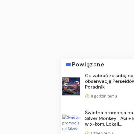
Powiązane
Co zabrać ze sobą na
obserwację Perseidó
Poradnik
11 godzin temu
Świetna promocja na
Silver Monkey TAG + 
w x-kom. Lokali...
1 dzień temu