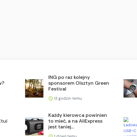
ING po raz kolejny
w?
sponsorem Olsztyn Green
Festival
13 godzin temu
Każdy kierowca powinien
Etui
to mieć, a na AliExpress
jest taniej...
1 dzień temu