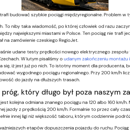
rafi budować szybkie pociągi międzyregionalne. Problem w ty
h. To niby taka wiadomość, po której człowiek od razu zaczyn
dzy największymi miastami w Polsce. Ten pociąg nie trafi je
ł na zamówienie czeskiego RegioJet.
aśnie udane testy prędkości nowego elektrycznego zespołu 
zechach. W lutym pisaliśmy o
udanym zakończeniu montażu 
iła się, iż jest już po nich. To istotny moment dla producenta
udować wygodnego pociągu regionalnego. Przy 200 km/h liczy
owość do jazdy na dłuższych trasach.
 próg, który długo był poza naszym z
 jest kolejna odmiana znanego pociągu na 120 albo 160 km/h.
ej jazdy z prędkością 200 km/h. Formalnie to przez cały czas
ełnie innej ligi niż większość taboru, którym codziennie podr
 ważniejszych etapów dopuszczenia pojazdu do ruchu. Pociąg 