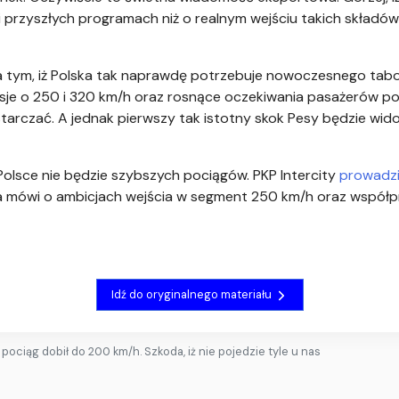
i przyszłych programach niż o realnym wejściu takich składów
a tym, iż Polska tak naprawdę potrzebuje nowoczesnego tabo
kusje o 250 i 320 km/h oraz rosnące oczekiwania pasażerów poka
tarczać. A jednak pierwszy tak istotny skok Pesy będzie wi
 Polsce nie będzie szybszych pociągów. PKP Intercity
prowadzi
a mówi o ambicjach wejścia w segment 250 km/h oraz współp
Idź do oryginalnego materiału
i pociąg dobił do 200 km/h. Szkoda, iż nie pojedzie tyle u nas