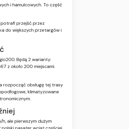
wych i hamulcowych. To część
potrafi przejść przez
ka do większych przetargów i
eć
egio200. Będą 2 warianty:
667 z około 200 miejscami.
a rozpocząć obsługę tej trasy
kopodłogowe, klimatyzowane
astronomicznym.
źniej
m/h, ale pierwszym dużym
polski pasażer wciąż częściej