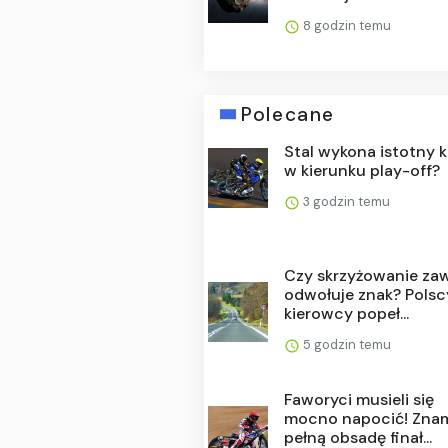
8 godzin temu
Polecane
Stal wykona istotny 
w kierunku play-off?
3 godzin temu
Czy skrzyżowanie za
odwołuje znak? Polsc
kierowcy popeł...
5 godzin temu
Faworyci musieli się
mocno napocić! Zna
pełną obsadę finał...