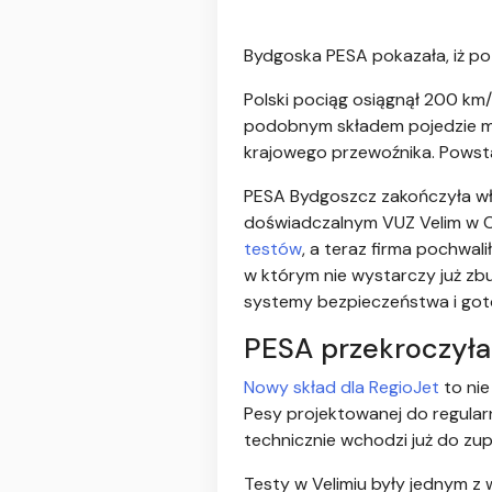
Bydgoska PESA pokazała, iż pot
Polski pociąg osiągnął 200 km/
podobnym składem pojedzie mię
krajowego przewoźnika. Powsta
PESA Bydgoszcz zakończyła wł
doświadczalnym VUZ Velim w C
testów
, a teraz firma pochwal
w którym nie wystarczy już zb
systemy bezpieczeństwa i got
PESA przekroczyła
Nowy skład dla RegioJet
to nie
Pesy projektowanej do regularn
technicznie wchodzi już do zup
Testy w Velimiu były jednym z