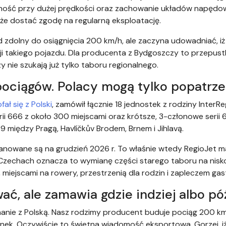
ilność przy dużej prędkości oraz zachowanie układów napędo
e dostać zgodę na regularną eksploatację.
 zdolny do osiągnięcia 200 km/h, ale zaczyna udowadniać, iż 
i takiego pojazdu. Dla producenta z Bydgoszczy to przepust
 nie szukają już tylko taboru regionalnego.
pociągów. Polacy mogą tylko popatrz
ał się z Polski
, zamówił łącznie 18 jednostek z rodziny InterR
ii 666 z około 300 miejscami oraz krótsze, 3-członowe serii 
9 między Pragą, Havlíčkův Brodem, Brnem i Jihlavą.
lanowane są na grudzień 2026 r. To właśnie wtedy RegioJet m
 Czechach oznacza to wymianę części starego taboru na nis
B, miejscami na rowery, przestrzenią dla rodzin i zapleczem g
ć, ale zamawia gdzie indziej albo pó
nanie z Polską. Nasz rodzimy producent buduje pociąg 200 k
nek. Oczywiście to świetna wiadomość eksportowa. Gorzej, iż 