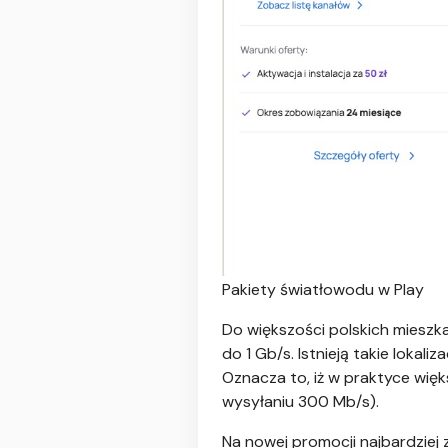
Pakiety światłowodu w Play
Do większości polskich mieszk
do 1 Gb/s. Istnieją takie lokal
Oznacza to, iż w praktyce wię
wysyłaniu 300 Mb/s).
Na nowej promocji najbardziej 