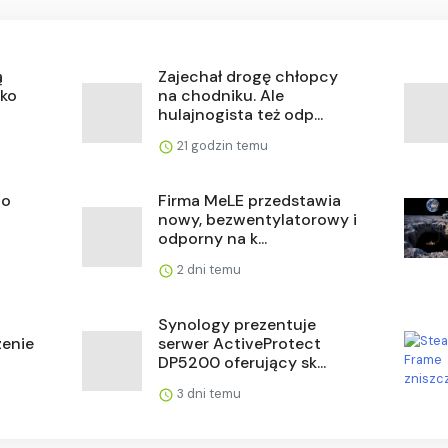
ą
Zajechał drogę chłopcy
lko
na chodniku. Ale
hulajnogista też odp...
21 godzin temu
go
Firma MeLE przedstawia
nowy, bezwentylatorowy i
odporny na k...
2 dni temu
Synology prezentuje
enie
serwer ActiveProtect
DP5200 oferujący sk...
3 dni temu