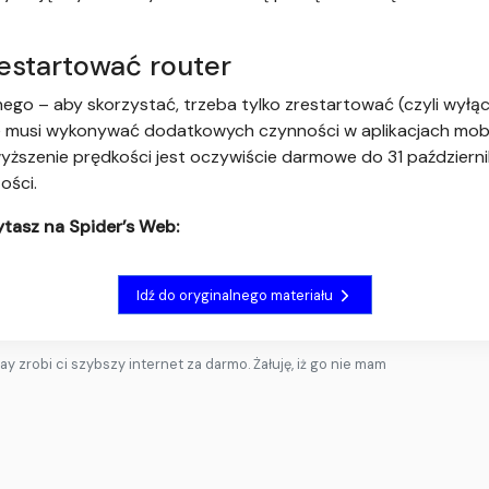
estartować router
nego – aby skorzystać, trzeba tylko zrestartować (czyli wyłą
nie musi wykonywać dodatkowych czynności w aplikacjach mob
szenie prędkości jest oczywiście darmowe do 31 październi
ości.
tasz na Spider’s Web:
Idź do oryginalnego materiału
lay zrobi ci szybszy internet za darmo. Żałuję, iż go nie mam