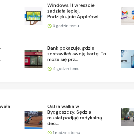
Windows 11 wreszcie
zadziała lepiej.
Podziękujcie Apple'owi
3 godzin temu
-
Bank pokazuje, gdzie
zostawiłeś swoją kartę. To
.
może się prz...
4 godzin temu
owała
Ostra walka w
Bydgoszczy. Sędzia
musiał podjąć radykalną
dec...
1 godzina temu