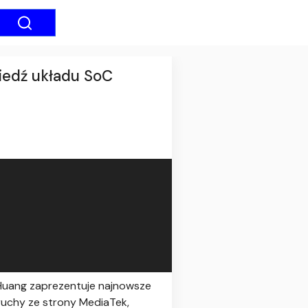
iedź układu SoC
n Huang zaprezentuje najnowsze
 ruchy ze strony MediaTek,