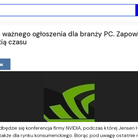
o ważnego ogłoszenia dla branży PC. Zapow
tią czasu
odbędzie się konferencja firmy NVIDIA, podczas której Jense
e także dla rynku konsumenckiego. Biorąc pod uwagę ostatnie