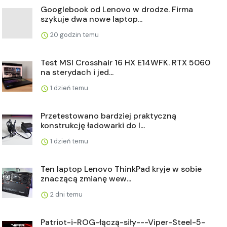
Googlebook od Lenovo w drodze. Firma
szykuje dwa nowe laptop...
20 godzin temu
Test MSI Crosshair 16 HX E14WFK. RTX 5060
na sterydach i jed...
1 dzień temu
Przetestowano bardziej praktyczną
konstrukcję ładowarki do l...
1 dzień temu
Ten laptop Lenovo ThinkPad kryje w sobie
znaczącą zmianę wew...
2 dni temu
Patriot-i-ROG-łączą-siły---Viper-Steel-5-