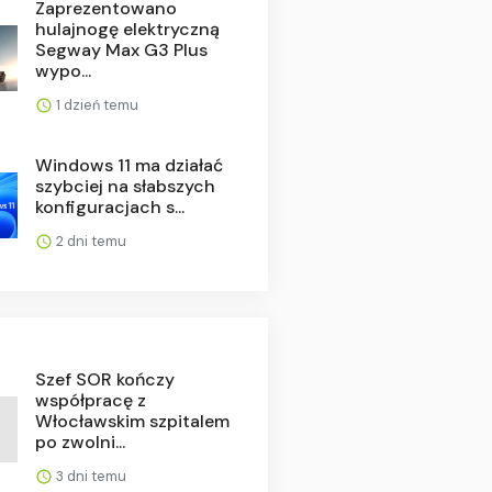
Zaprezentowano
hulajnogę elektryczną
Segway Max G3 Plus
wypo...
1 dzień temu
Windows 11 ma działać
szybciej na słabszych
konfiguracjach s...
2 dni temu
Szef SOR kończy
współpracę z
Włocławskim szpitalem
po zwolni...
3 dni temu