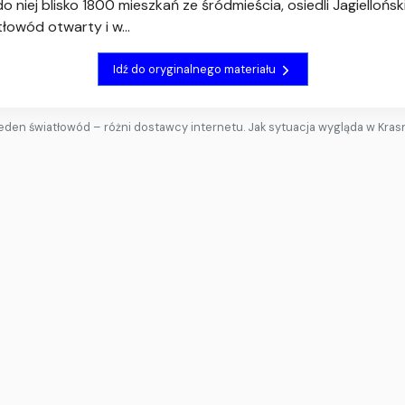
niej blisko 1800 mieszkań ze śródmieścia, osiedli Jagielloński
tłowód otwarty i w...
Idź do oryginalnego materiału
eden światłowód – różni dostawcy internetu. Jak sytuacja wygląda w Kra