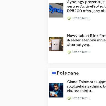
Synology prezentuje
serwer ActiveProtect
DP5200 oferujący sk..
1 dzień temu
Nowy tablet E Ink fir
iReader stanowi mnie
alternatywę...
1 dzień temu
Polecane
Cisco Talos: atakując
rozdzielają zadania, b
skuteczniej u...
1 dzień temu