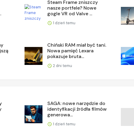
Steam Frame zniszczy
nasze portfele? Nowe
.
gogle VR od Valve ...
1 dzień temu
my
Chiński RAM miał być tani.
jszą
Nowa pamięć Lexara
pokazuje bruta...
2 dni temu
y
SAGA: nowe narzędzie do
y
identyfikacji źródła filmów
generowa...
1 dzień temu