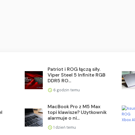
Patriot i ROG łączą siły.
Viper Steel 5 Infinite RGB
DDR5 RO...
6 godzin temu
MacBook Pro z M5 Max
l
topi klawisze? Użytkownik
alarmuje o ni...
1 dzień temu