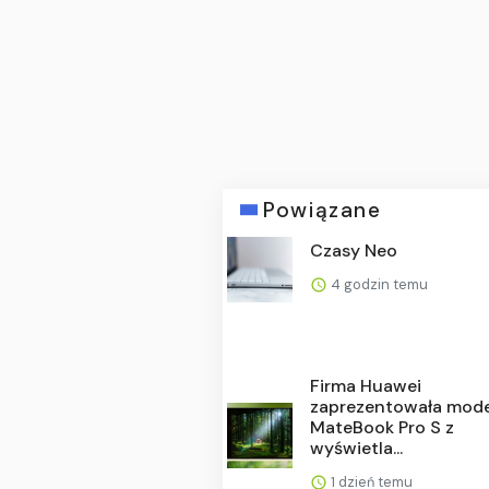
Powiązane
Czasy Neo
4 godzin temu
Firma Huawei
zaprezentowała mode
MateBook Pro S z
wyświetla...
1 dzień temu