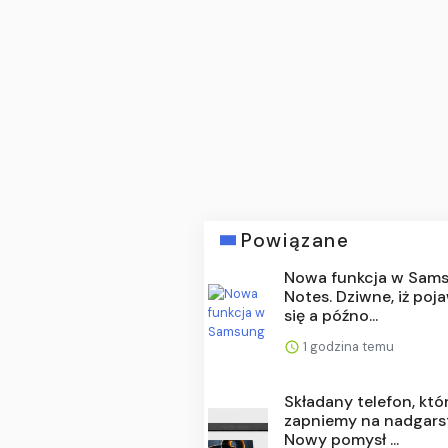
Powiązane
Nowa funkcja w Sam
Notes. Dziwne, iż poj
się a późno...
1 godzina temu
Składany telefon, któ
zapniemy na nadgars
Nowy pomysł ...