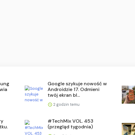
sung
Google szykuje nowość w
awia
Androidzie 17. Odmieni
twój ekran bl...
2 godzin temu
ry
#TechMix VOL. 453
tku.
(przegląd tygodnia)