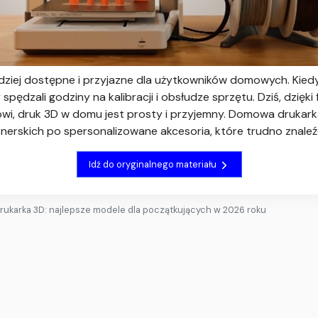
ardziej dostępne i przyjazne dla użytkowników domowych. Kie
pędzali godziny na kalibracji i obsłudze sprzętu. Dziś, dzięki 
 druk 3D w domu jest prosty i przyjemny. Domowa drukark
onerskich po spersonalizowane akcesoria, które trudno znaleź
Idź do oryginalnego materiału
ukarka 3D: najlepsze modele dla początkujących w 2026 roku