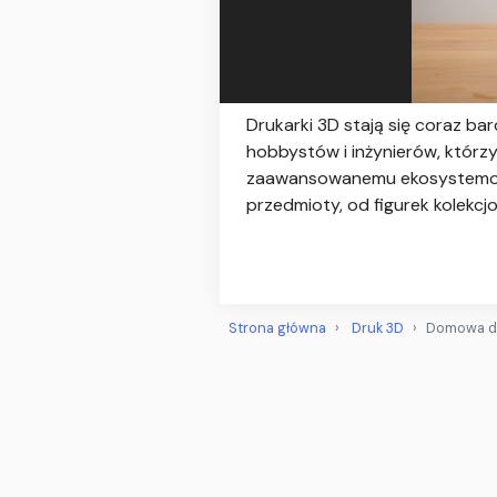
Drukarki 3D stają się coraz b
hobbystów i inżynierów, którzy s
zaawansowanemu ekosystemowi,
przedmioty, od figurek kolekcj
Strona główna
Druk 3D
Domowa dr