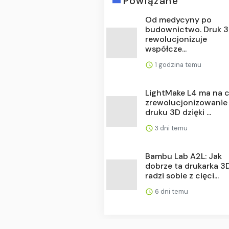
Powiązane
Od medycyny po
budownictwo. Druk 
rewolucjonizuje
współcze...
1 godzina temu
LightMake L4 ma na c
zrewolucjonizowanie
druku 3D dzięki ...
3 dni temu
Bambu Lab A2L: Jak
dobrze ta drukarka 3
radzi sobie z cięci...
6 dni temu