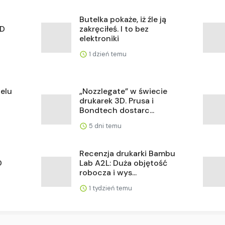
Butelka pokaże, iż źle ją
3D
zakręciłeś. I to bez
elektroniki
1 dzień temu
elu
„Nozzlegate” w świecie
drukarek 3D. Prusa i
Bondtech dostarc...
5 dni temu
Recenzja drukarki Bambu
D
Lab A2L: Duża objętość
robocza i wys...
1 tydzień temu