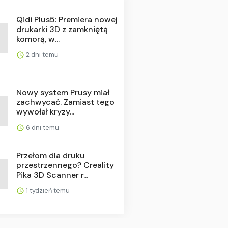
Qidi Plus5: Premiera nowej
drukarki 3D z zamkniętą
komorą, w...
2 dni temu
Nowy system Prusy miał
zachwycać. Zamiast tego
wywołał kryzy...
6 dni temu
Przełom dla druku
przestrzennego? Creality
Pika 3D Scanner r...
1 tydzień temu