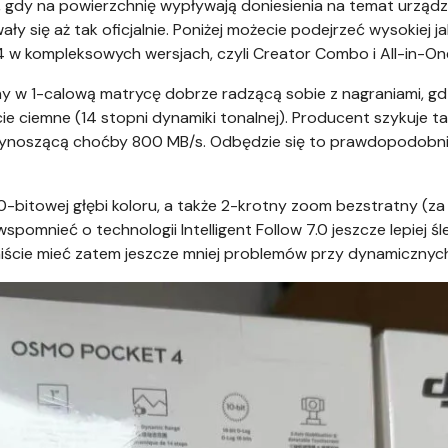
, gdy na powierzchnię wypływają doniesienia na temat urządz
ły się aż tak oficjalnie. Poniżej możecie podejrzeć wysokiej j
w kompleksowych wersjach, czyli Creator Combo i All-in-One
w 1-calową matrycę dobrze radzącą sobie z nagraniami, gdz
icie ciemne (14 stopni dynamiki tonalnej). Producent szykuje
 wynoszącą choćby 800 MB/s. Odbędzie się to prawdopodobni
10-bitowej głębi koloru, a także 2-krotny zoom bezstratny (
omnieć o technologii Intelligent Follow 7.0 jeszcze lepiej śle
nniście mieć zatem jeszcze mniej problemów przy dynamicznych