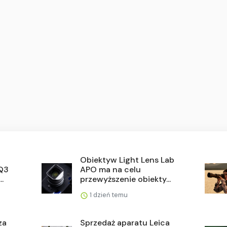
Obiektyw Light Lens Lab
 Q3
APO ma na celu
.
przewyższenie obiekty...
1 dzień temu
za
Sprzedaż aparatu Leica