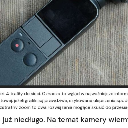
t 4 trafiły do sieci. Oznacza to wgląd w najważniejsze inform
towej. jeżeli grafiki są prawdziwe, szykowane ulepszenia spo
bezstratny zoom to dwa rozwiązania mogące skusić do przesiad
 już niedługo. Na temat kamery wie