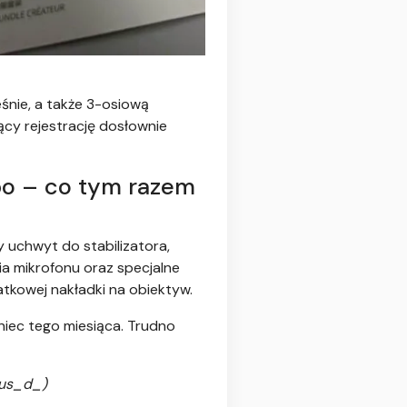
śnie, a także 3-osiową
ący rejestrację dosłownie
bo – co tym razem
 uchwyt do stabilizatora,
ia mikrofonu oraz specjalne
atkowej nakładki na obiektyw.
niec tego miesiąca. Trudno
us_d_)