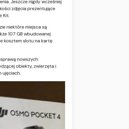
enia. Jeszcze nigdy wcześniej
akości zdjęcia prezentujące
 Kit.
ie niektóre miejsca są
 także 107 GB wbudowanej
e kosztem slotu na kartę
za sprawą nowszych
dzącej obiekty, zwierzęta i
 ujęciach.