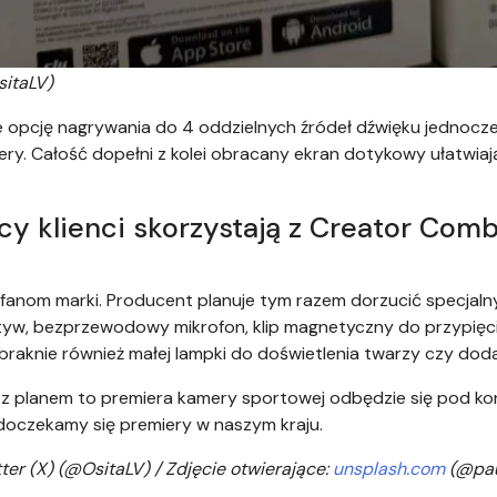
sitaLV)
 opcję nagrywania do 4 oddzielnych źródeł dźwięku jednocze
mery. Całość dopełni z kolei obracany ekran dotykowy ułatwiaj
cy klienci skorzystają z Creator Com
 fanom marki. Producent planuje tym razem dorzucić specjalny
tatyw, bezprzewodowy mikrofon, klip magnetyczny do przypięc
braknie również małej lampki do doświetlenia twarzy czy dod
e z planem to premiera kamery sportowej odbędzie się pod ko
 doczekamy się premiery w naszym kraju.
tter (X) (@OsitaLV) / Zdjęcie otwierające:
unsplash.com
(@pa