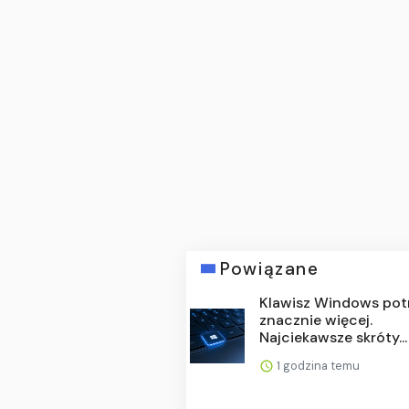
Powiązane
Klawisz Windows potr
znacznie więcej.
Najciekawsze skróty...
1 godzina temu