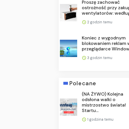
Proszę zachować
ostrożność przy zaku
wentylatorów: według.
2 godzin temu
Koniec z wygodnym
blokowaniem reklam 
przeglądarce Windows
3 godzin temu
Polecane
(NA ŻYWO) Kolejna
odsłona walki o
mistrzostwo świata!
Startu...
1 godzina temu