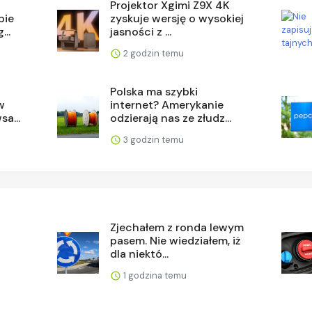
Projektor Xgimi Z9X 4K
pie
zyskuje wersję o wysokiej
..
jasności z ...
2 godzin temu
Polska ma szybki
w
internet? Amerykanie
a...
odzierają nas ze złudz...
3 godzin temu
Zjechałem z ronda lewym
pasem. Nie wiedziałem, iż
dla niektó...
1 godzina temu