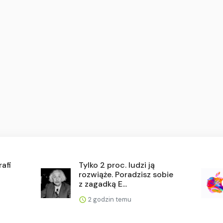
afi
Tylko 2 proc. ludzi ją
rozwiąże. Poradzisz sobie
z zagadką E...
2 godzin temu