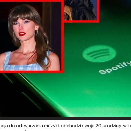
kacja do odtwarzania muzyki, obchodzi swoje 20 urodziny. w te