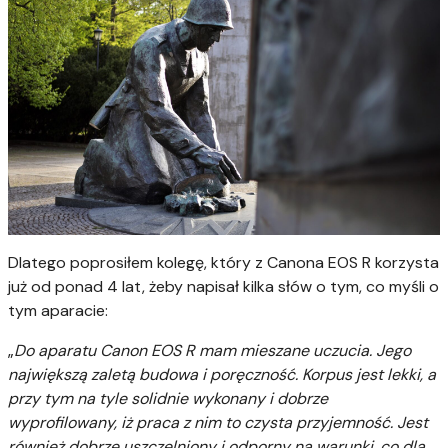
Dlatego poprosiłem kolegę, który z Canona EOS R korzysta
już od ponad 4 lat, żeby napisał kilka słów o tym, co myśli o
tym aparacie:
„
Do aparatu Canon EOS R mam mieszane uczucia. Jego
największą zaletą budowa i poręczność. Korpus jest lekki, a
przy tym na tyle solidnie wykonany i dobrze
wyprofilowany, iż praca z nim to czysta przyjemność. Jest
również dobrze uszczelniony i odporny na warunki, co dla