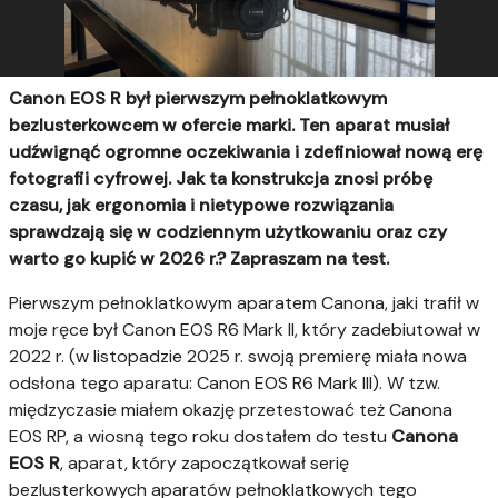
Canon EOS R
był pierwszym pełnoklatkowym
bezlusterkowcem w ofercie marki. Ten aparat musiał
udźwignąć ogromne oczekiwania i zdefiniował nową erę
fotografii cyfrowej. Jak ta konstrukcja znosi próbę
czasu, jak ergonomia i nietypowe rozwiązania
sprawdzają się w codziennym użytkowaniu oraz czy
warto go kupić w 2026 r.? Zapraszam na test.
Pierwszym pełnoklatkowym aparatem Canona, jaki trafił w
moje ręce był Canon EOS R6 Mark II, który zadebiutował w
2022 r. (w listopadzie 2025 r. swoją premierę miała nowa
odsłona tego aparatu: Canon EOS R6 Mark III). W tzw.
międzyczasie miałem okazję przetestować też Canona
EOS RP, a wiosną tego roku dostałem do testu
Canona
EOS R
, aparat, który zapoczątkował serię
bezlusterkowych aparatów pełnoklatkowych tego