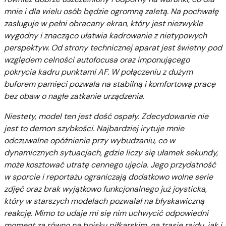
mnie i dla wielu osób będzie ogromną zaletą. Na pochwałę
zasługuje w pełni obracany ekran, który jest niezwykle
wygodny i znacząco ułatwia kadrowanie z nietypowych
perspektyw. Od strony technicznej aparat jest świetny pod
względem celności autofocusa oraz imponującego
pokrycia kadru punktami AF. W połączeniu z dużym
buforem pamięci pozwala na stabilną i komfortową pracę
bez obaw o nagłe zatkanie urządzenia.
Niestety, model ten jest dość ospały. Zdecydowanie nie
jest to demon szybkości. Najbardziej irytuje mnie
odczuwalne opóźnienie przy wybudzaniu, co w
dynamicznych sytuacjach, gdzie liczy się ułamek sekundy,
może kosztować utratę cennego ujęcia. Jego przydatność
w sporcie i reportażu ograniczają dodatkowo wolne serie
zdjęć oraz brak wyjątkowo funkcjonalnego już joysticka,
który w starszych modelach pozwalał na błyskawiczną
reakcję. Mimo to udaje mi się nim uchwycić odpowiedni
moment za równo na boisku piłkarskim, na trasie rajdu, jak i