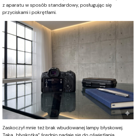
z aparatu w sposób standardowy, posługując się
przyciskami i pokrętłami.
Zaskoczył mnie też brak wbudowanej lampy błyskowej.
Taka „błyskotka” średnio nadaje się do oświetlania