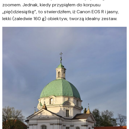
zoomem. Jednak, kiedy przypiąłem do korpusu
„pięćdziesiątkę”, to stwierdziłem, iż Canon EOS R i jasny,
lekki (zaledwie 160 g) obiektyw, tworzą idealny zestaw.