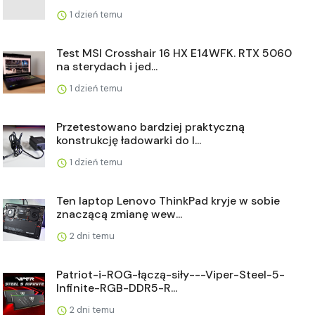
1 dzień temu
Test MSI Crosshair 16 HX E14WFK. RTX 5060
na sterydach i jed...
1 dzień temu
Przetestowano bardziej praktyczną
konstrukcję ładowarki do l...
1 dzień temu
Ten laptop Lenovo ThinkPad kryje w sobie
znaczącą zmianę wew...
2 dni temu
Patriot-i-ROG-łączą-siły---Viper-Steel-5-
Infinite-RGB-DDR5-R...
2 dni temu