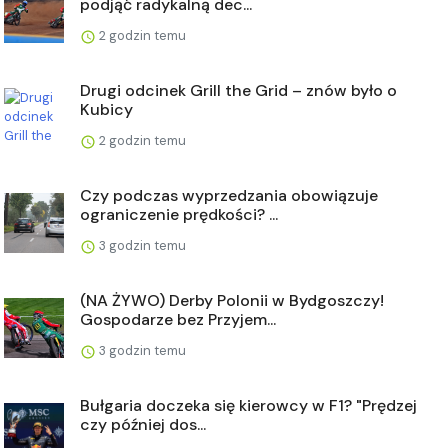
podjąć radykalną dec...
2 godzin temu
Drugi odcinek Grill the Grid – znów było o
Kubicy
2 godzin temu
Czy podczas wyprzedzania obowiązuje
ograniczenie prędkości? ...
3 godzin temu
(NA ŻYWO) Derby Polonii w Bydgoszczy!
Gospodarze bez Przyjem...
3 godzin temu
Bułgaria doczeka się kierowcy w F1? "Prędzej
czy później dos...