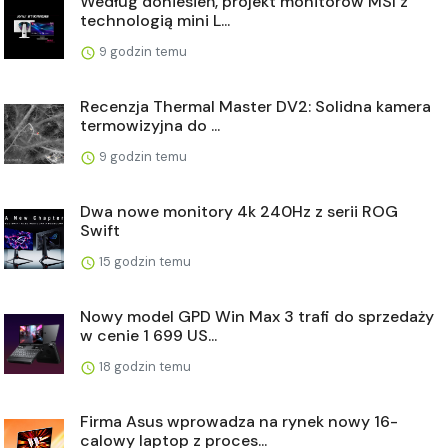
Według doniesień, projekt monitorów MSI z
technologią mini L...
9 godzin temu
Recenzja Thermal Master DV2: Solidna kamera
termowizyjna do ...
9 godzin temu
Dwa nowe monitory 4k 240Hz z serii ROG
Swift
15 godzin temu
Nowy model GPD Win Max 3 trafi do sprzedaży
w cenie 1 699 US...
18 godzin temu
Firma Asus wprowadza na rynek nowy 16-
calowy laptop z proces...