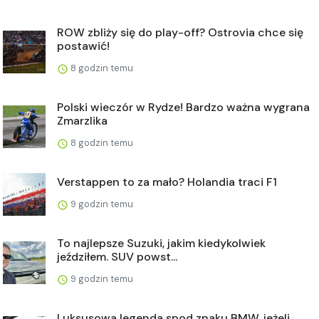
ROW zbliży się do play-off? Ostrovia chce się
postawić!
8 godzin temu
Polski wieczór w Rydze! Bardzo ważna wygrana
Zmarzlika
8 godzin temu
Verstappen to za mało? Holandia traci F1
9 godzin temu
To najlepsze Suzuki, jakim kiedykolwiek
jeździłem. SUV powst...
9 godzin temu
Luksusowa legenda spod znaku BMW. jeżeli