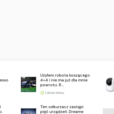
Użyłem robota koszącego
resso
4×4 i nie ma już dla mnie
powrotu. R...
1 dzień temu
i
Ten odkurzacz zastąpi
o.
pięć urządzeń. Dreame