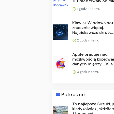
11. Prace trwały od mie
1 godzina temu
Klawisz Windows potr
znacznie więcej.
Najciekawsze skróty...
2 godzin temu
Apple pracuje nad
możliwością kopiowa
danych między iOS a..
3 godzin temu
Polecane
To najlepsze Suzuki, 
kiedykolwiek jeździłem
SUV powst...