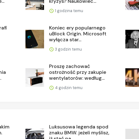
...
kryzys? Naukowiec...
1 godzina temu
afi
Koniec ery popularnego
uBlock Origin. Microsoft
wyłącza star...
3 godzin temu
Proszę zachować
nia
ostrożność przy zakupie
.
wentylatorów: według...
4 godzin temu
jakim
Luksusowa legenda spod
.
znaku BMW. jeżeli myślisz,
iż stać na...