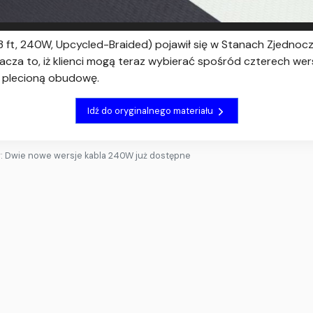
3 ft, 240W, Upcycled-Braided) pojawił się w Stanach Zjedn
acza to, iż klienci mogą teraz wybierać spośród czterech wer
ą plecioną obudowę.
Idź do oryginalnego materiału
: Dwie nowe wersje kabla 240W już dostępne